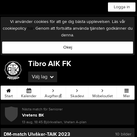
Logga in
Vi använder cookies för att ge dig bästa upplevelsen. Läs vår
cookiepolicy
här
. Genom att fortsätta använda tjänsten godkänner du
denna.
Okej
Tibro AIK FK
Välj lag
Start
Kalender
Avgifter💰
Skadevi
Möbeloutlet
Mer
Nästa match för Seniorer
Vretens BK
13 aug, 18:45
Björkvallen, Vreten A-plan
DM-match Ulvåker-TAIK 2023
10 bilder