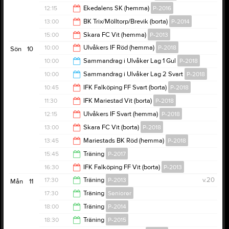
13:30
12:15
Ekedalens SK (hemma)
P-2016
13:00
13:00
BK Trix/Mölltorp/Brevik (borta)
P-2014
14:15
15:00
Skara FC Vit (hemma)
P-2013
15:00
10:00
Ulvåkers IF Röd (hemma)
P-2018
Sön
10
17:00
10:00
Sammandrag i Ulvåker Lag 1 Gul
P-2018
12:00
10:00
Sammandrag i Ulvåker Lag 2 Svart
P-2018
14:30
10:45
IFK Falköping FF Svart (borta)
P-2018
14:30
11:30
IFK Mariestad Vit (borta)
P-2018
12:45
12:15
Ulvåkers IF Svart (hemma)
P-2018
13:30
13:00
Skara FC Vit (borta)
P-2018
14:15
13:45
Mariestads BK Röd (hemma)
P-2018
15:00
15:45
Träning
P-2017
15:45
16:30
IFK Falköping FF Vit (borta)
P-2013
17:00
17:30
Träning
P-2013
v.20
Mån
11
18:30
17:30
Träning
Seniorer
19:00
18:00
Träning
P-2014
19:00
18:30
Träning
P-2015