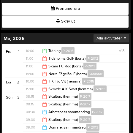
Prenumerera
Skriv ut
Maj 2026
Alla aktiviteter
10:00
Träning
P-2016
v.18
Fre
1
11:00
Tidaholms GoIF (borta)
P-2012
11:30
11:00
Skara FC Röd (borta)
P-2013
13:30
19:00
Norra Fågelås IF (borta)
Seniorer
13:00
10:00
IFK Hjo Vit (hemma)
P-2015
Lör
2
21:00
15:00
Skövde AIK Svart (hemma)
P-2013
12:00
08:15
Skultorp (hemma)
P-2017
Sön
3
17:00
08:15
Skultorp (hemma)
P-2017
13:30
08:30
Arbetspass sammandrag
P-2017
13:00
09:00
Skultorp (hemma)
P-2017
14:30
09:00
Domare, sammandrag
P-2013