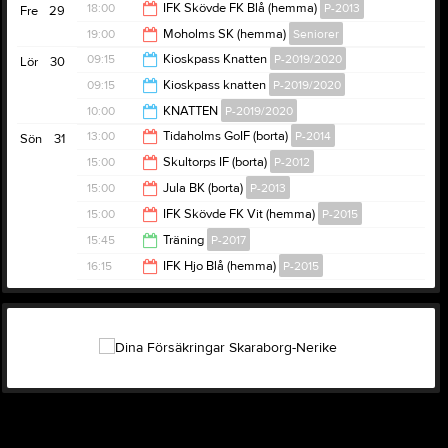
19:00
18:00
IFK Skövde FK Blå (hemma)
P-2013
Fre
29
19:30
19:00
Moholms SK (hemma)
Seniorer
20:00
09:15
Kioskpass Knatten
P-2019/2020
Lör
30
21:00
09:15
Kioskpass knatten
P-2019/2020
12:30
10:00
KNATTEN
P-2019/2020
12:30
13:00
Tidaholms GoIF (borta)
P-2014
Sön
31
12:30
15:00
Skultorps IF (borta)
P-2012
15:00
15:00
Jula BK (borta)
P-2013
16:30
15:00
IFK Skövde FK Vit (hemma)
P-2015
17:00
15:45
Träning
P-2017
17:00
16:15
IFK Hjo Blå (hemma)
P-2015
17:00
18:15