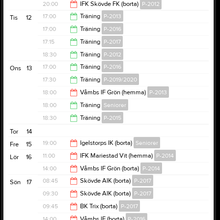
19:30
20:00
IFK Skövde FK (borta)
P-2012
20:00
17:00
Träning
P-2013
Tis
12
22:00
17:00
Träning
P-2016
18:30
17:15
Träning
P-2017
18:30
18:30
Träning
P-2012
18:30
17:00
Träning
P-2016
Ons
13
19:30
17:30
Träning
P-2019/2020
18:30
18:00
Våmbs IF Grön (hemma)
P-2013
18:30
18:00
Träning
Seniorer
20:00
18:30
Träning
P-2015
19:30
Tor
14
20:00
19:00
Igelstorps IK (borta)
Seniorer
Fre
15
11:00
IFK Mariestad Vit (hemma)
P-2014
Lör
16
21:00
14:00
Våmbs IF Grön (borta)
P-2014
13:00
08:45
Skövde AIK (borta)
P-2017
Sön
17
16:00
09:30
Skövde AIK (borta)
P-2017
13:30
09:45
BK Trix (borta)
P-2017
14:00
14:00
Våmbs IF (borta)
P-2016