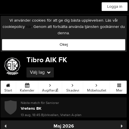
Logga in
Vi använder cookies för att ge dig bästa upplevelsen. Läs vår
cookiepolicy
här
. Genom att fortsätta använda tjänsten godkänner du
denna.
Okej
Tibro AIK FK
Välj lag
Start
Kalender
Avgifter💰
Skadevi
Möbeloutlet
Mer
Nästa match för Seniorer
Vretens BK
13 aug, 18:45
Björkvallen, Vreten A-plan
Maj 2026