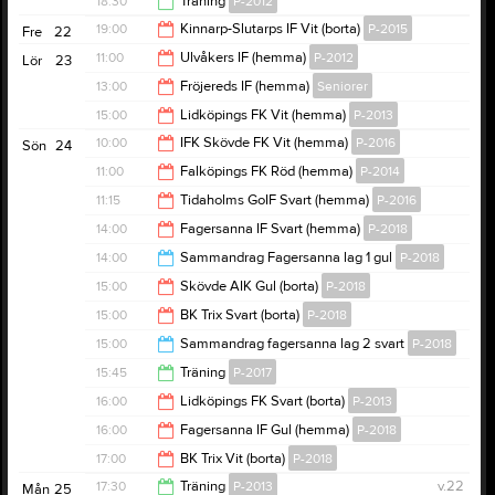
18:30
Träning
P-2012
19:00
19:00
Kinnarp-Slutarps IF Vit (borta)
P-2015
Fre
22
19:30
11:00
Ulvåkers IF (hemma)
P-2012
Lör
23
21:00
13:00
Fröjereds IF (hemma)
Seniorer
13:30
15:00
Lidköpings FK Vit (hemma)
P-2013
15:00
10:00
IFK Skövde FK Vit (hemma)
P-2016
Sön
24
17:00
11:00
Falköpings FK Röd (hemma)
P-2014
12:00
11:15
Tidaholms GoIF Svart (hemma)
P-2016
13:00
14:00
Fagersanna IF Svart (hemma)
P-2018
13:15
14:00
Sammandrag Fagersanna lag 1 gul
P-2018
16:00
15:00
Skövde AIK Gul (borta)
P-2018
17:00
15:00
BK Trix Svart (borta)
P-2018
17:00
15:00
Sammandrag fagersanna lag 2 svart
P-2018
17:00
15:45
Träning
P-2017
18:00
16:00
Lidköpings FK Svart (borta)
P-2013
17:00
16:00
Fagersanna IF Gul (hemma)
P-2018
18:00
17:00
BK Trix Vit (borta)
P-2018
18:00
17:30
Träning
P-2013
v.22
Mån
25