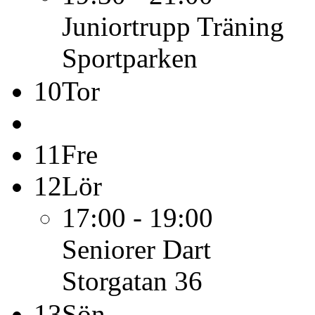
Juniortrupp
Träning
Sportparken
10
Tor
11
Fre
12
Lör
17:00 - 19:00
Seniorer
Dart
Storgatan 36
13
Sön