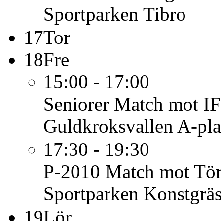
Sportparken Tibro
17
Tor
18
Fre
15:00 - 17:00
Seniorer
Match mot I
Guldkroksvallen A-pl
17:30 - 19:30
P-2010
Match mot Tö
Sportparken Konstgrä
19
Lör